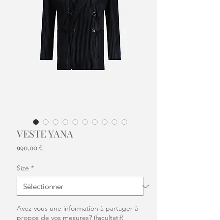
VESTE YANA
Prix
990,00 €
Size
*
Avez-vous une information à partager à
propos de vos mesures? (facultatif)