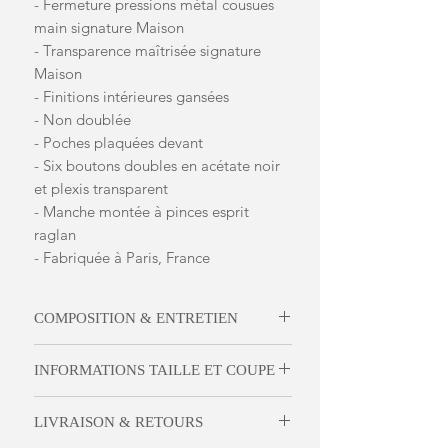
- Fermeture pressions métal cousues
main signature Maison
- Transparence maîtrisée signature
Maison
- Finitions intérieures gansées
- Non doublée
- Poches plaquées devant
- Six boutons doubles en acétate noir
et plexis transparent
- Manche montée à pinces esprit
raglan
- Fabriquée à Paris, France
COMPOSITION & ENTRETIEN
Tulle technique brodé
INFORMATIONS TAILLE ET COUPE
100% PL
Polyester
Cette veste intemporelle possède une
Nettoyage à sec
LIVRAISON & RETOURS
coupe V qui vous donnera une allure