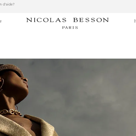
n d'aide?
e