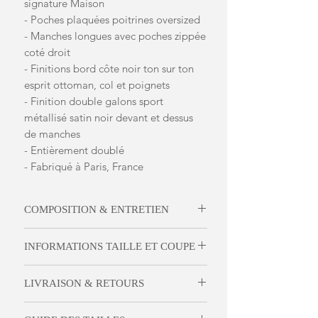
signature Maison
- Poches plaquées poitrines oversized
- Manches longues avec poches zippée
coté droit
- Finitions bord côte noir ton sur ton
esprit ottoman, col et poignets
- Finition double galons sport
métallisé satin noir devant et dessus
de manches
- Entièrement doublé
- Fabriqué à Paris, France
COMPOSITION & ENTRETIEN
Tissu technique
INFORMATIONS TAILLE ET COUPE
Néoprène tissé esprit grain de poudre
Ce bomber épuré est confectionné en
100% PL
LIVRAISON & RETOURS
néoprène technique noir, dans un esprit
Polyester
Couture avec son tissage effet grain de
La Livraison
poudre et ses finitions bandes satin