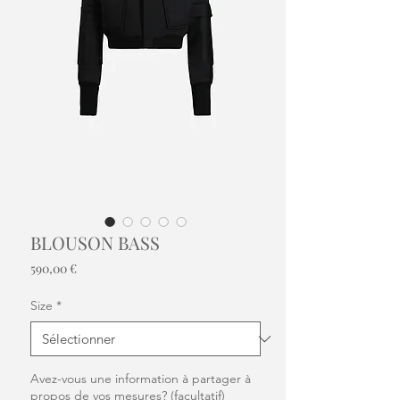
BLOUSON BASS
Prix
590,00 €
Size
*
Avez-vous une information à partager à
propos de vos mesures? (facultatif)