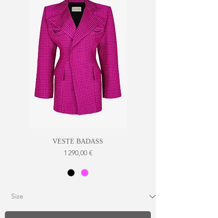
VESTE BADASS
Prix
1 290,00 €