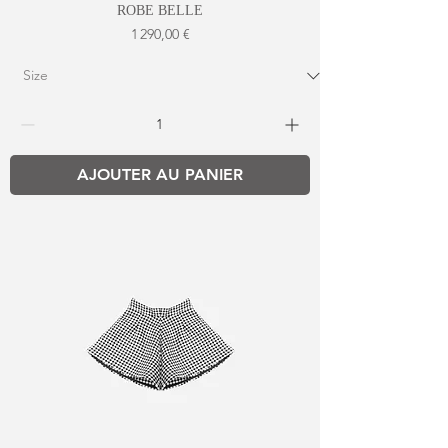
ROBE BELLE
Prix
1 290,00 €
AJOUTER AU PANIER