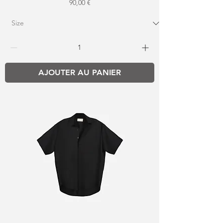
Prix
90,00 €
AJOUTER AU PANIER