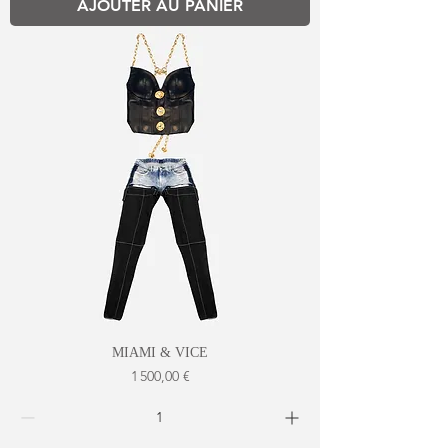
AJOUTER AU PANIER
MIAMI & VICE
Prix
1 500,00 €