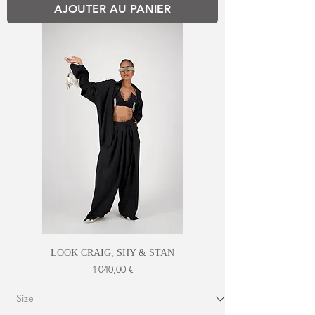
AJOUTER AU PANIER
LOOK CRAIG, SHY & STAN
Prix
1 040,00 €