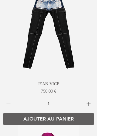
JEAN VICE
Prix
750,00 €
AJOUTER AU PANIER